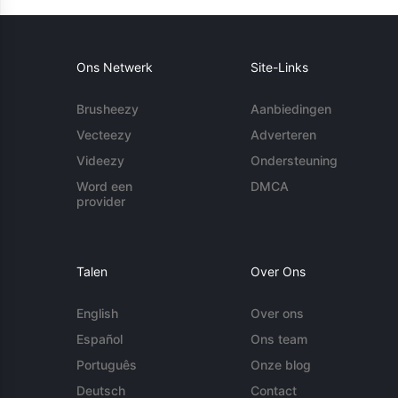
Ons Netwerk
Site-Links
Brusheezy
Aanbiedingen
Vecteezy
Adverteren
Videezy
Ondersteuning
Word een
DMCA
provider
Talen
Over Ons
English
Over ons
Español
Ons team
Português
Onze blog
Deutsch
Contact