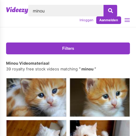
lose
Inloggen
Aanmelden
Filters
Minou Videomateriaal
39 royalty free stock videos matching
minou