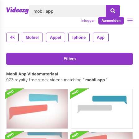
lose
Inloggen
Aanmelden
4k
Mobiel
Appel
Iphone
App
Filters
Mobil App Videomateriaal
973 royalty free stock videos matching
mobil app