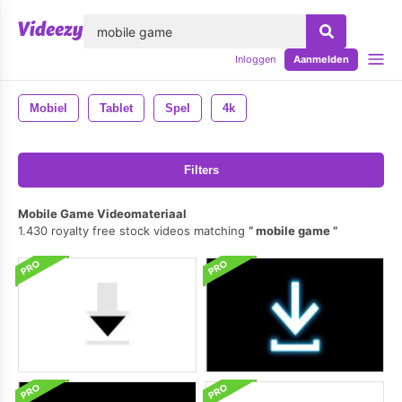
lose
Inloggen
Aanmelden
Mobiel
Tablet
Spel
4k
Filters
Mobile Game Videomateriaal
1.430 royalty free stock videos matching
mobile game