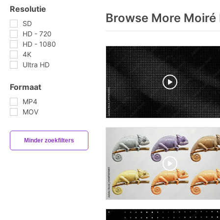
Resolutie
Browse More Moiré 
SD
HD - 720
HD - 1080
4K
Ultra HD
Formaat
MP4
MOV
Minder zoekfilters