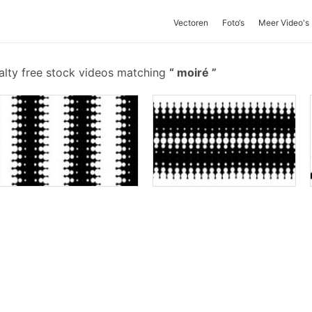
Vectoren
Foto‘s
Meer Video's
alty free stock videos matching
moiré