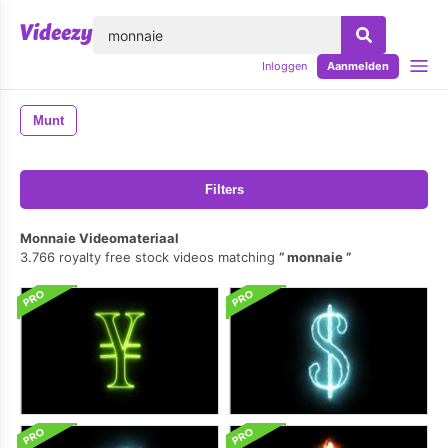
lose
Inloggen
Aanmelden
Munt
Filters
Monnaie Videomateriaal
3.766 royalty free stock videos matching
monnaie