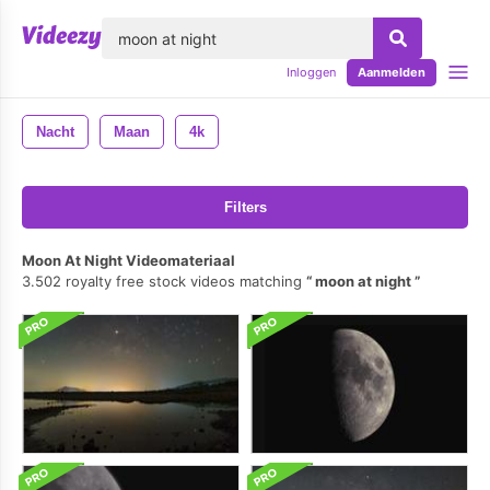
lose
Inloggen
Aanmelden
Nacht
Maan
4k
Filters
Moon At Night Videomateriaal
3.502 royalty free stock videos matching
moon at night