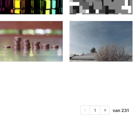
van 231
1