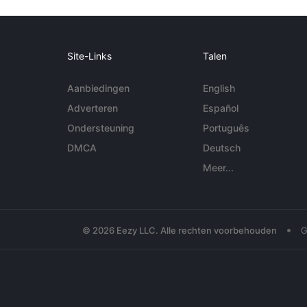
Site-Links
Talen
Aanbiedingen
English
Adverteren
Español
Ondersteuning
Português
DMCA
Deutsch
Meer...
•
© 2026 Eezy LLC. Alle rechten voorbehouden
G