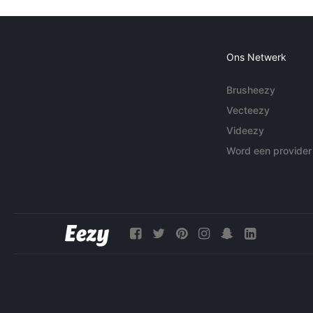
Ons Netwerk
Brusheezy
Vecteezy
Videezy
Word een provider