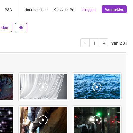
Aanmelden
PSD
Nederlands
Kies voor Pro
Inloggen
nden
4k
van 231
1