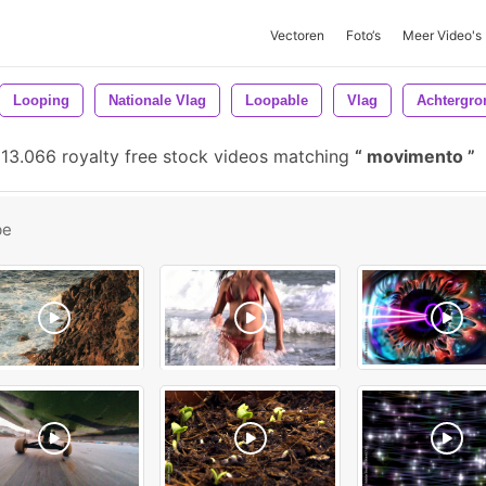
Vectoren
Foto‘s
Meer Video's
Looping
Nationale Vlag
Loopable
Vlag
Achtergro
13.066 royalty free stock videos matching
movimento
be