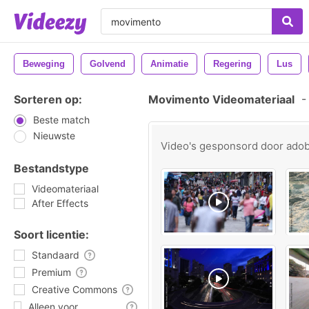
Beweging
Golvend
Animatie
Regering
Lus
Sorteren op:
Movimento Videomateriaal
-
Beste match
Nieuwste
Video's gesponsord door
ado
Bestandstype
Videomateriaal
After Effects
Soort licentie:
Standaard
Premium
Creative Commons
Alleen voor