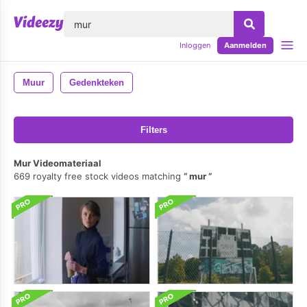
lose
Inloggen
Aanmelden
Muur
Gedenkteken
Filters
Mur Videomateriaal
669 royalty free stock videos matching
mur