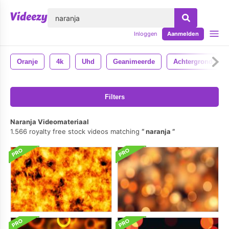
lose
Inloggen
Aanmelden
Oranje
4k
Uhd
Geanimeerde
Achtergrond
Filters
Naranja Videomateriaal
1.566 royalty free stock videos matching
naranja