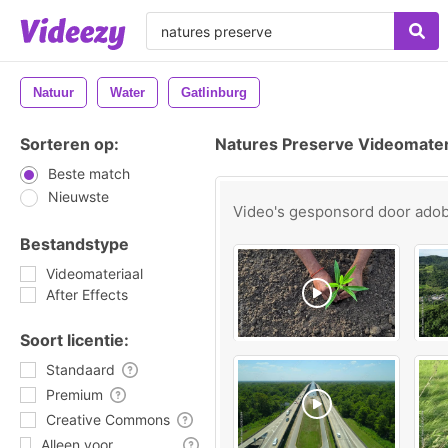
Natuur
Water
Gatlinburg
Sorteren op:
Natures Preserve Videomater
Beste match
Nieuwste
Video's gesponsord door
ado
Bestandstype
Videomateriaal
After Effects
Soort licentie:
Standaard
Premium
Creative Commons
Alleen voor