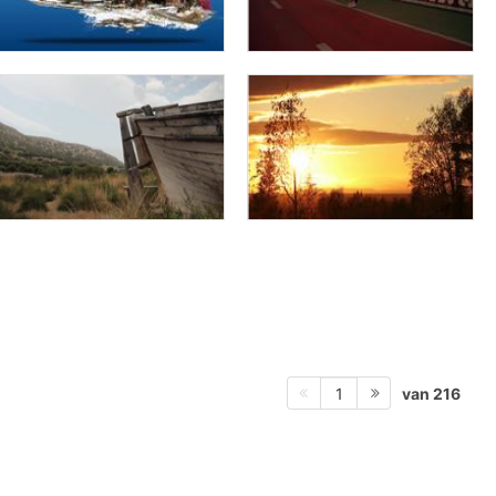
van 216
1