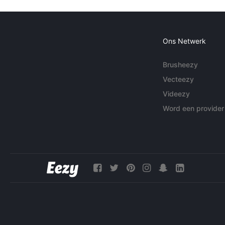
Ons Netwerk
Brusheezy
Vecteezy
Videezy
Word een provider