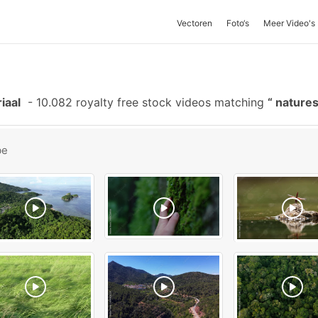
Vectoren
Foto‘s
Meer Video's
iaal
-
10.082 royalty free stock videos matching
natures
be