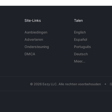
Site-Links
Talen
Aanbiedingen
English
Adverteren
Español
Ondersteuning
Português
DMCA
Deutsch
Meer...
•
© 2026 Eezy LLC. Alle rechten voorbehouden
G