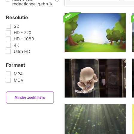
redactioneel gebruik
Resolutie
SD
HD - 720
HD - 1080
4K
Ultra HD
Formaat
MP4
MOV
Minder zoekfilters