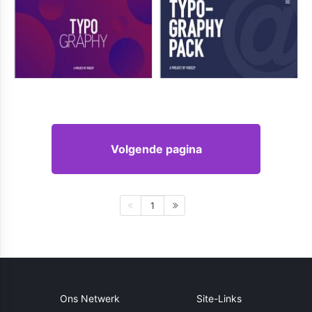
Volgende pagina
1
Ons Netwerk
Site-Links