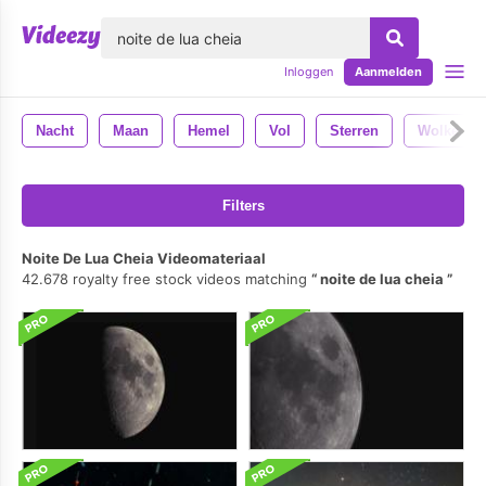
lose
Inloggen
Aanmelden
Nacht
Maan
Hemel
Vol
Sterren
Wolken
Filters
Noite De Lua Cheia Videomateriaal
42.678 royalty free stock videos matching
noite de lua cheia