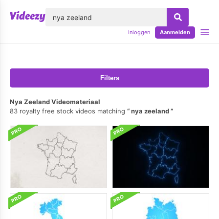
lose
Inloggen
Aanmelden
Filters
Nya Zeeland Videomateriaal
83 royalty free stock videos matching
nya zeeland