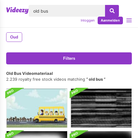
lose
Inloggen
Aanmelden
Oud
Filters
Old Bus Videomateriaal
2.239 royalty free stock videos matching
old bus