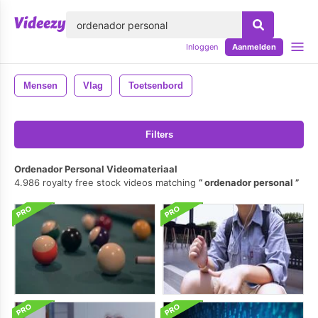
lose
Inloggen
Aanmelden
Mensen
Vlag
Toetsenbord
Filters
Ordenador Personal Videomateriaal
4.986 royalty free stock videos matching
ordenador personal