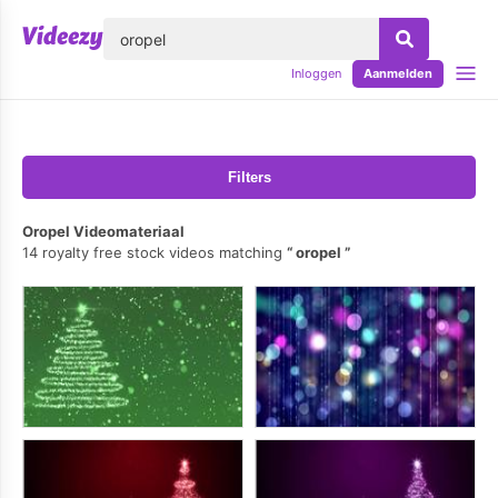
lose
Inloggen
Aanmelden
Filters
Oropel Videomateriaal
14 royalty free stock videos matching
oropel