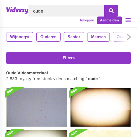
lose
Inloggen
Aanmelden
Wijnoogst
Ouderen
Senior
Mensen
Zwart En W
Filters
Oude Videomateriaal
2.883 royalty free stock videos matching
oude