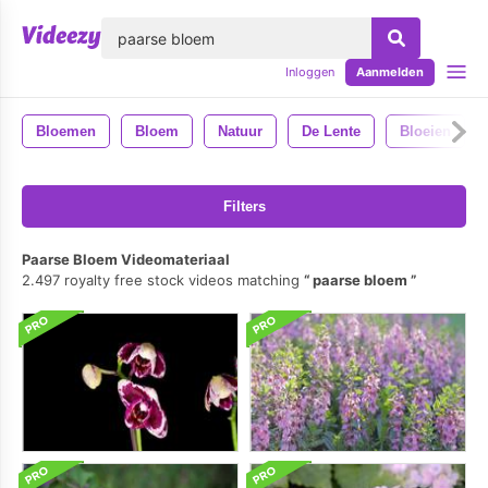
lose
Inloggen
Aanmelden
Bloemen
Bloem
Natuur
De Lente
Bloeien
Filters
Paarse Bloem Videomateriaal
2.497 royalty free stock videos matching
paarse bloem