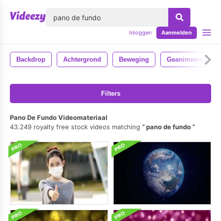
lose
Inloggen
Aanmelden
Backdrop
Achtergrond
Beweging
Geanimeerde
Filters
Pano De Fundo Videomateriaal
43.249 royalty free stock videos matching
pano de fundo