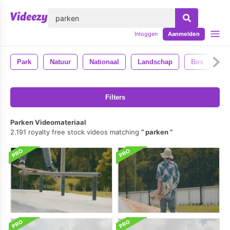
lose
Inloggen
Aanmelden
Park
Natuur
Nationaal
Landschap
Bos
Filters
Parken Videomateriaal
2.191 royalty free stock videos matching
parken