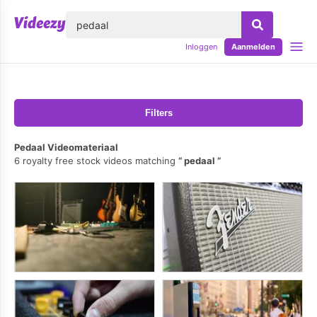
lose
Inloggen
Aanmelden
Filters
Pedaal Videomateriaal
6 royalty free stock videos matching
pedaal