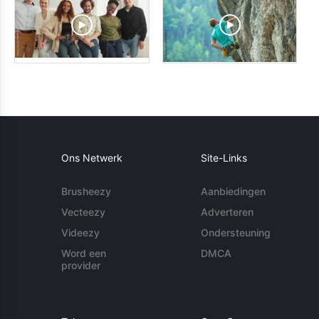
Ons Netwerk
Site-Links
Brusheezy
Aanbiedingen
Vecteezy
Adverteren
Videezy
Ondersteuning
Word een
DMCA
provider