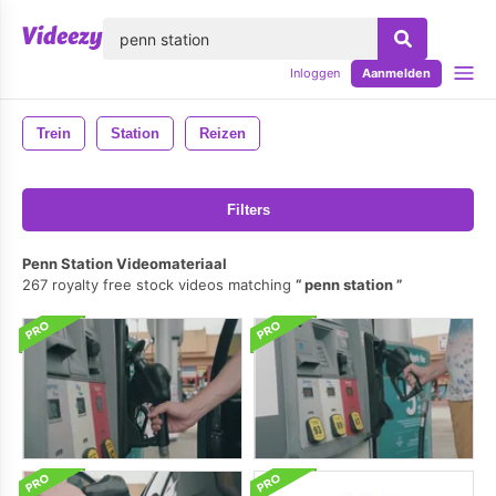
lose
Inloggen
Aanmelden
Trein
Station
Reizen
Filters
Penn Station Videomateriaal
267 royalty free stock videos matching
penn station