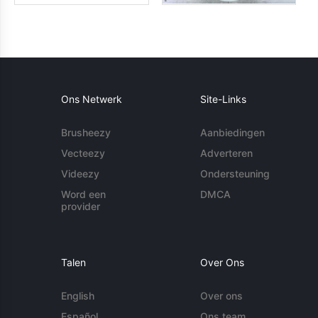
Ons Netwerk
Site-Links
Brusheezy
Aanbiedingen
Vecteezy
Adverteren
Videezy
Ondersteuning
Word een
DMCA
provider
Talen
Over Ons
English
Over ons
Español
Ons team