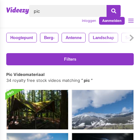
lose
Inloggen
Aanmelden
Hoogtepunt
Berg-
Antenne
Landschap
Sneeu
Filters
Pic Videomateriaal
34 royalty free stock videos matching
pic