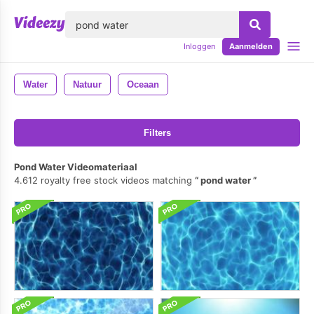
lose
Inloggen
Aanmelden
Water
Natuur
Oceaan
Filters
Pond Water Videomateriaal
4.612 royalty free stock videos matching
pond water