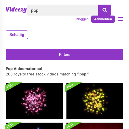
lose
Inloggen
Aanmelden
Schattig
Filters
Pop Videomateriaal
208 royalty free stock videos matching
pop