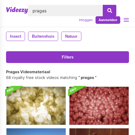
lose
Inloggen
Aanmelden
Insect
Buitenshuis
Natuur
Filters
Pragas Videomateriaal
68 royalty free stock videos matching
pragas