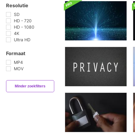
Resolutie
SD
HD - 720
HD - 1080
4K
Ultra HD
Formaat
MP4
MOV
Minder zoekfilters