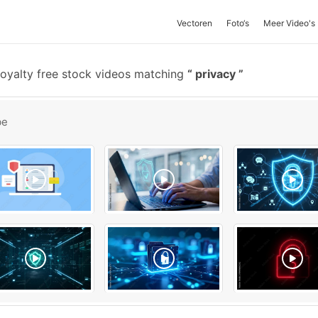
Vectoren
Foto‘s
Meer Video's
oyalty free stock videos matching
privacy
be