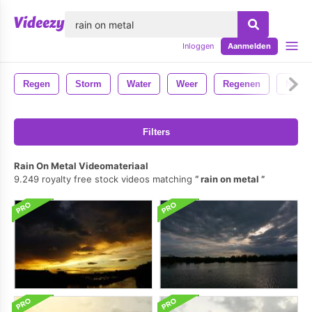
lose
Inloggen
Aanmelden
Regen
Storm
Water
Weer
Regenen
Natuu
Filters
Rain On Metal Videomateriaal
9.249 royalty free stock videos matching
rain on metal