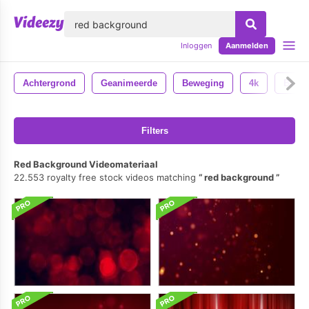
lose
Inloggen
Aanmelden
Achtergrond
Geanimeerde
Beweging
4k
Backd
Filters
Red Background Videomateriaal
22.553 royalty free stock videos matching
red background