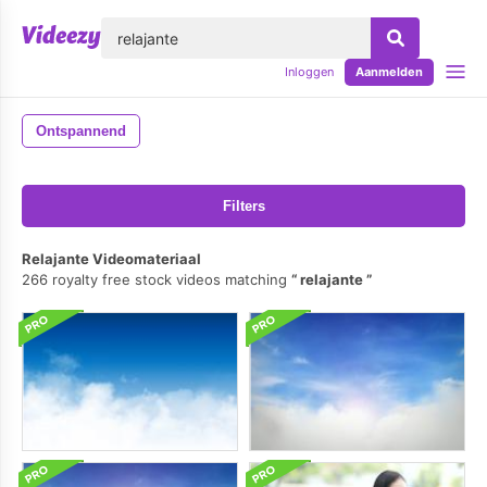
lose
Inloggen
Aanmelden
Ontspannend
Filters
Relajante Videomateriaal
266 royalty free stock videos matching
relajante