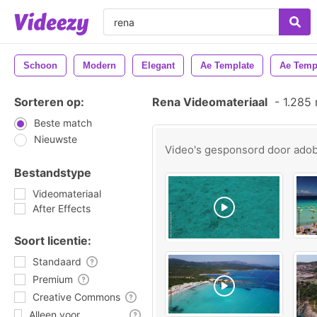
Schoon
Modern
Elegant
Ae Template
Ae Temp
Sorteren op:
Rena Videomateriaal
-
1.285 
Beste match
Nieuwste
Video's gesponsord door
ado
Bestandstype
Videomateriaal
After Effects
Soort licentie:
Standaard
Premium
Creative Commons
Alleen voor