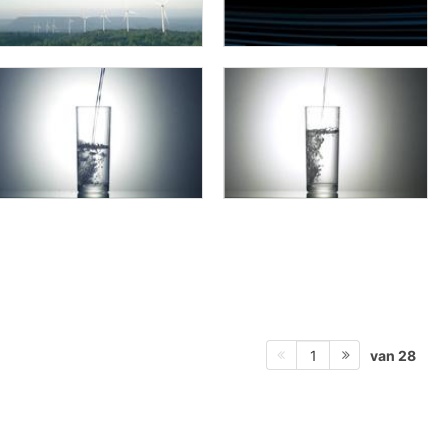
van 28
1