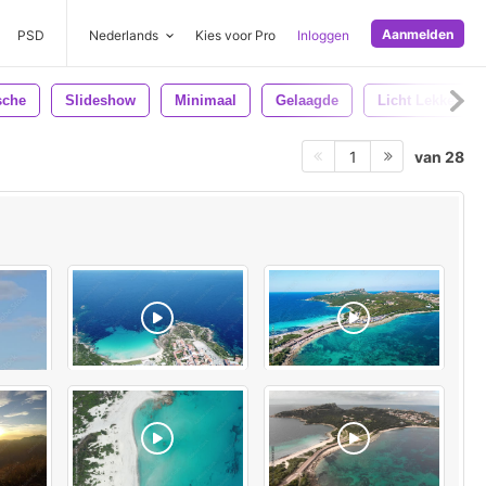
Aanmelden
PSD
Nederlands
Kies voor Pro
Inloggen
sche
Slideshow
Minimaal
Gelaagde
Licht Lekken
van 28
1