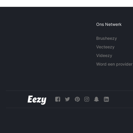
Ons Netwerk
Brusheezy
Vecteezy
Videezy
Word een provider