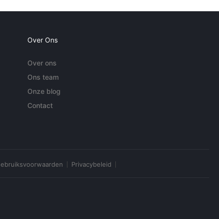
Over Ons
Over ons
Ons team
Onze blog
Contact
ebruiksvoorwaarden
Privacybeleid