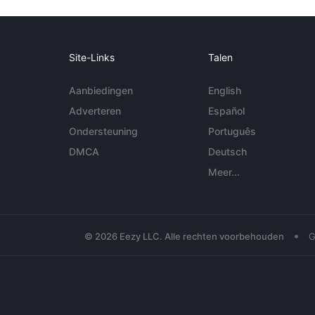
Site-Links
Talen
Aanbiedingen
English
Adverteren
Español
Ondersteuning
Português
DMCA
Deutsch
Meer...
•
© 2026 Eezy LLC. Alle rechten voorbehouden
G