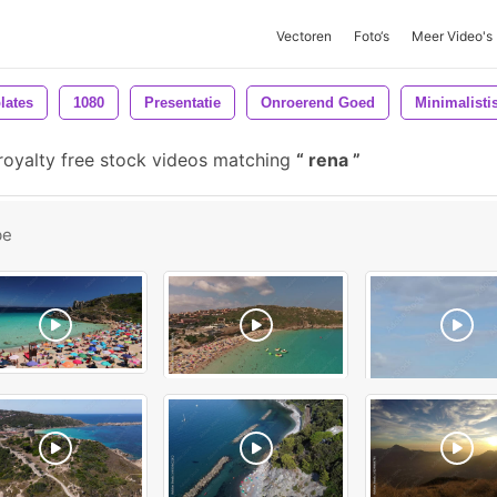
Vectoren
Foto‘s
Meer Video's
lates
1080
Presentatie
Onroerend Goed
Minimalisti
royalty free stock videos matching
rena
be