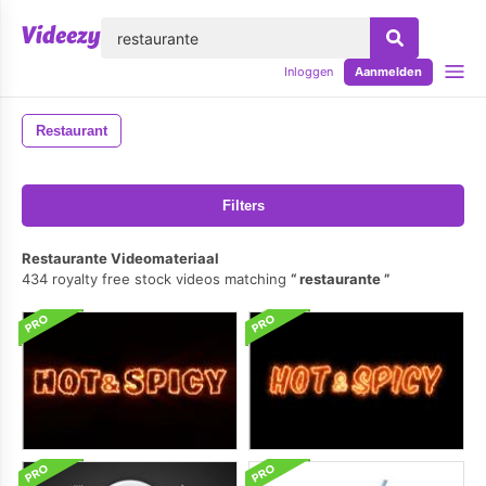
lose
Inloggen
Aanmelden
Restaurant
Filters
Restaurante Videomateriaal
434 royalty free stock videos matching
restaurante