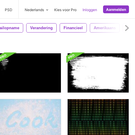
Aanmelden
PSD
Nederlands
Kies voor Pro
Inloggen
tailopname
Verandering
Financieel
Amerikaans
Vere