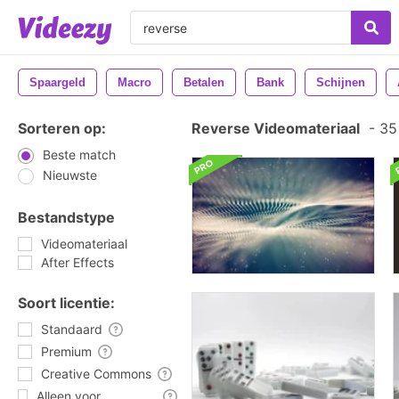
Spaargeld
Macro
Betalen
Bank
Schijnen
Sorteren op:
Reverse Videomateriaal
-
35 
Beste match
Nieuwste
Bestandstype
Videomateriaal
After Effects
Soort licentie:
Standaard
Premium
Creative Commons
Alleen voor