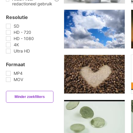
redactioneel gebruik
Resolutie
SD
HD - 720
HD - 1080
4K
Ultra HD
Formaat
MP4
MOV
Minder zoekfilters