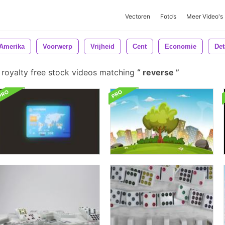
Vectoren
Foto‘s
Meer Video's
Amerika
Voorwerp
Vrijheid
Cent
Economie
De
royalty free stock videos matching
reverse