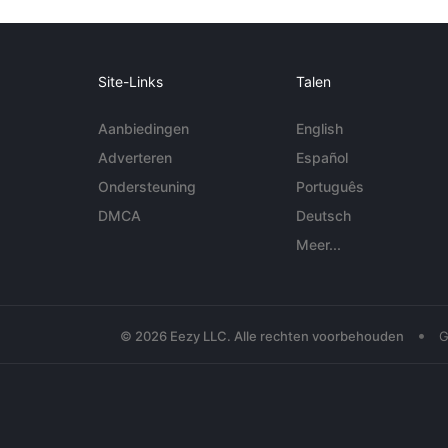
Site-Links
Talen
Aanbiedingen
English
Adverteren
Español
Ondersteuning
Português
DMCA
Deutsch
Meer...
•
© 2026 Eezy LLC. Alle rechten voorbehouden
G