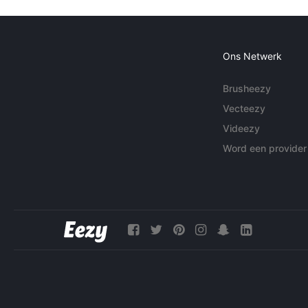
Ons Netwerk
Brusheezy
Vecteezy
Videezy
Word een provider