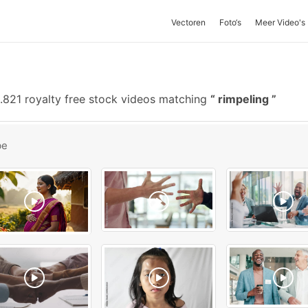
Vectoren
Foto‘s
Meer Video's
.821 royalty free stock videos matching
rimpeling
be