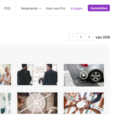
Aanmelden
PSD
Nederlands
Kies voor Pro
Inloggen
van 208
1