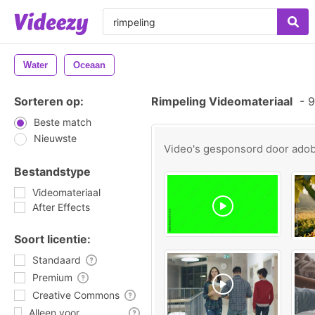
Water
Oceaan
Sorteren op:
Rimpeling Videomateriaal
-
9
Beste match
Nieuwste
Video's gesponsord door
ado
Bestandstype
Videomateriaal
After Effects
Soort licentie:
Standaard
Premium
Creative Commons
Alleen voor