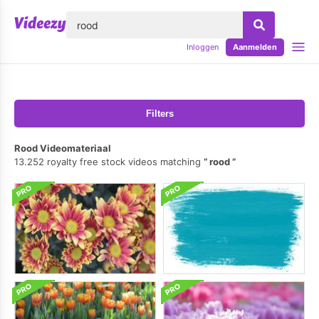
lose
Inloggen
Aanmelden
Filters
Rood Videomateriaal
13.252 royalty free stock videos matching
rood