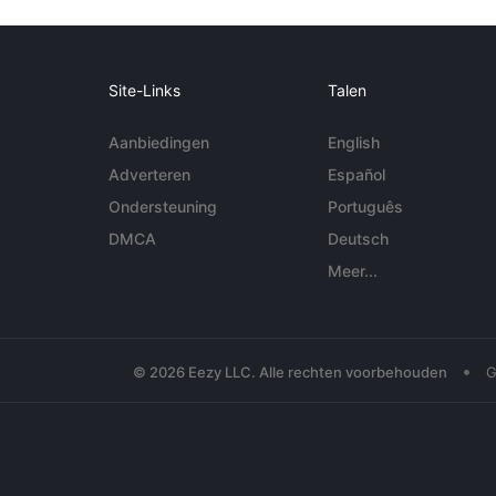
Site-Links
Talen
Aanbiedingen
English
Adverteren
Español
Ondersteuning
Português
DMCA
Deutsch
Meer...
•
© 2026 Eezy LLC. Alle rechten voorbehouden
G