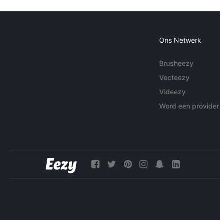
Ons Netwerk
Brusheezy
Vecteezy
Videezy
Word een provider