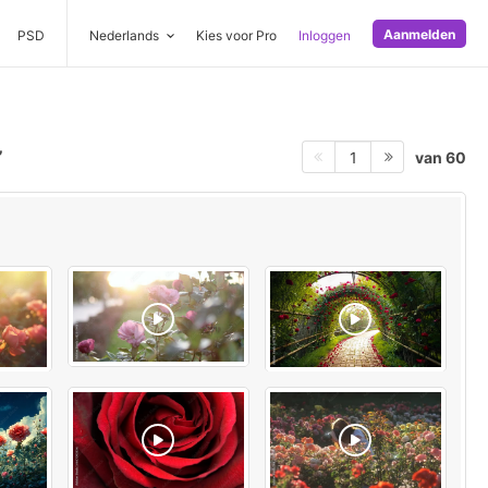
Aanmelden
PSD
Nederlands
Kies voor Pro
Inloggen
van 60
1