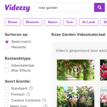
Bloem
Bloemen
Natuur
Tuin-
De Lente
Bl
Sorteren op:
Rose Garden Videomateriaal
Beste match
Nieuwste
Video's gesponsord door
ado
Bestandstype
Videomateriaal
After Effects
Soort licentie:
Standaard
Premium
Creative Commons
Alleen voor