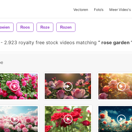
Vectoren
Foto‘s
Meer Video's
oeien
Roos
Roze
Rozen
-
2.923 royalty free stock videos matching
rose garden
be