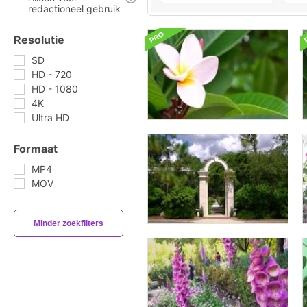
redactioneel gebruik
Resolutie
SD
HD - 720
HD - 1080
4K
Ultra HD
Formaat
MP4
MOV
Minder zoekfilters