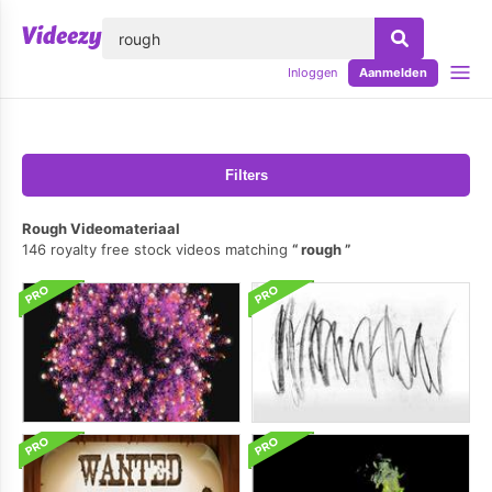
lose
Inloggen
Aanmelden
Filters
Rough Videomateriaal
146 royalty free stock videos matching
rough