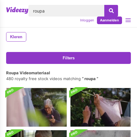
lose
Inloggen
Aanmelden
Kleren
Filters
Roupa Videomateriaal
480 royalty free stock videos matching
roupa