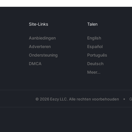
Site-Links
Talen
Aanbiedingen
English
Adverteren
Español
Ondersteuning
Português
DMCA
Deutsch
Meer...
•
© 2026 Eezy LLC. Alle rechten voorbehouden
G