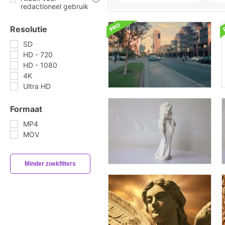
redactioneel gebruik
Resolutie
SD
HD - 720
HD - 1080
4K
Ultra HD
Formaat
MP4
MOV
Minder zoekfilters