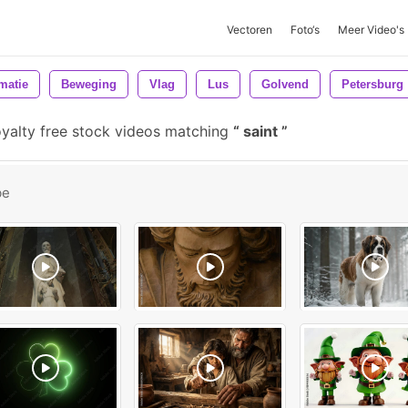
Vectoren
Foto‘s
Meer Video's
matie
Beweging
Vlag
Lus
Golvend
Petersburg
yalty free stock videos matching
saint
be