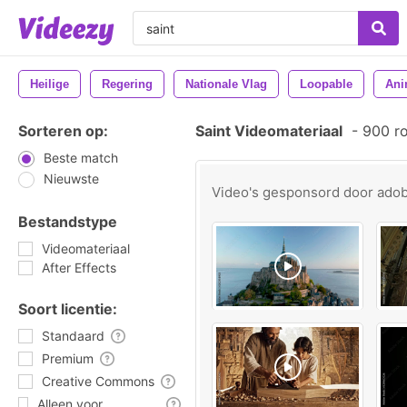
Heilige
Regering
Nationale Vlag
Loopable
Ani
Sorteren op:
Saint Videomateriaal
-
900 ro
Beste match
Nieuwste
Video's gesponsord door
ado
Bestandstype
Videomateriaal
After Effects
Soort licentie:
Standaard
Premium
Creative Commons
Alleen voor