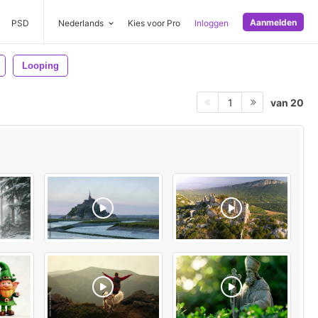
Aanmelden
PSD
Nederlands
Kies voor Pro
Inloggen
Looping
van 20
1