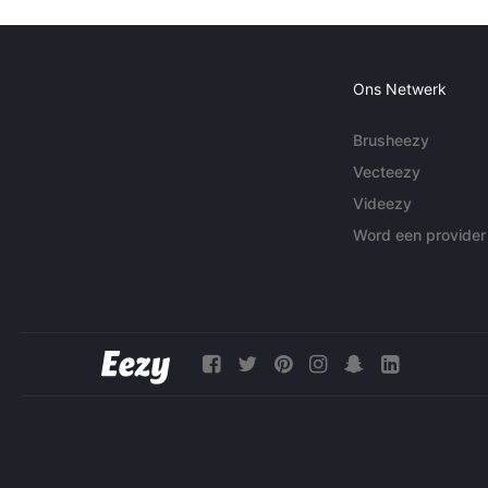
Ons Netwerk
Brusheezy
Vecteezy
Videezy
Word een provider