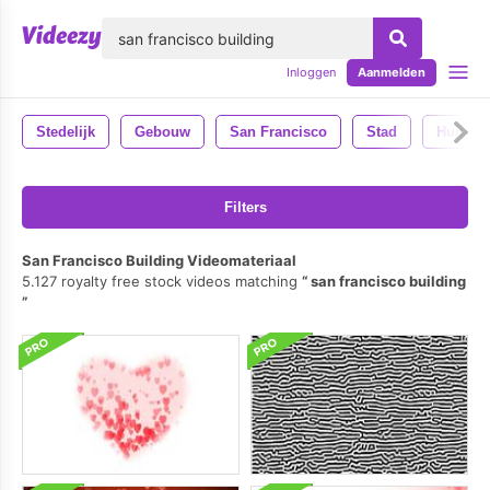
lose
Inloggen
Aanmelden
Stedelijk
Gebouw
San Francisco
Stad
Huisves
Filters
San Francisco Building Videomateriaal
5.127 royalty free stock videos matching
san francisco building