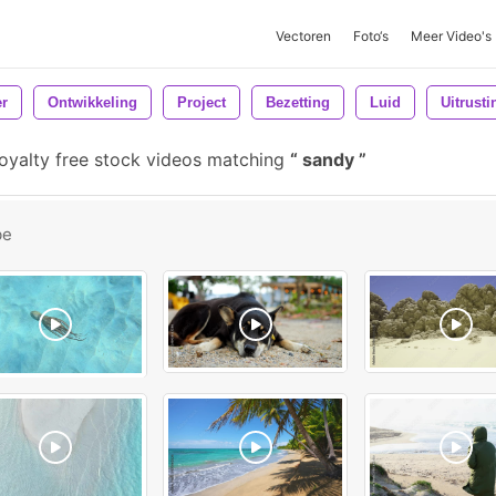
Vectoren
Foto‘s
Meer Video's
r
Ontwikkeling
Project
Bezetting
Luid
Uitrusti
oyalty free stock videos matching
sandy
be