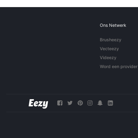
Ons Netwerk
Brusheezy
Vecteezy
Videezy
Word een provider