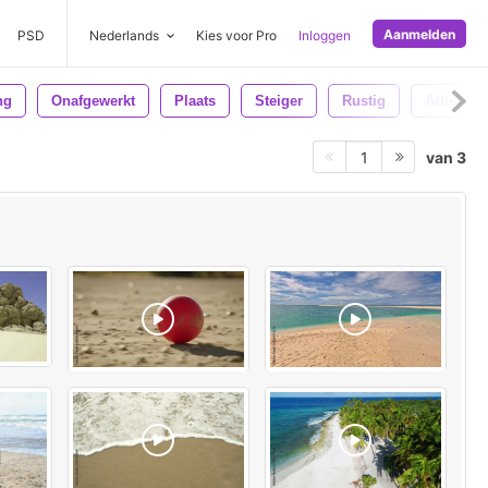
Aanmelden
PSD
Nederlands
Kies voor Pro
Inloggen
ng
Onafgewerkt
Plaats
Steiger
Rustig
Arbeider
van 3
1