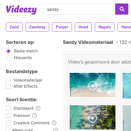
Zand
Zanderig
Purper
Hoed
Nagels
Hame
Sorteren op:
Sandy Videomateriaal
-
132 r
Beste match
Nieuwste
Video's gesponsord door
ado
Bestandstype
Videomateriaal
After Effects
Soort licentie:
Standaard
Premium
Creative Commons
Alleen voor