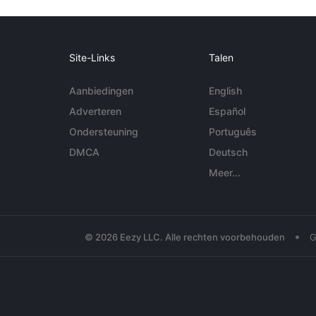
Site-Links
Talen
Aanbiedingen
English
Adverteren
Español
Ondersteuning
Português
DMCA
Deutsch
Meer...
•
© 2026 Eezy LLC. Alle rechten voorbehouden
G