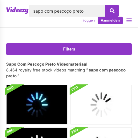
lose
Inloggen
Aanmelden
Filters
Sapo Com Pescoço Preto Videomateriaal
8.464 royalty free stock videos matching
sapo com pescoço
preto