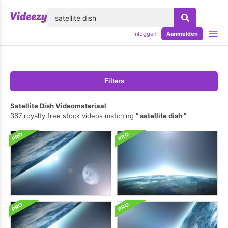
lose
Inloggen
Aanmelden
Filters
Satellite Dish Videomateriaal
367 royalty free stock videos matching
satellite dish