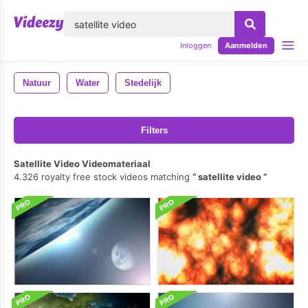
lose
Inloggen
Aanmelden
Natuur
Water
Stedelijk
Filters
Satellite Video Videomateriaal
4.326 royalty free stock videos matching
satellite video