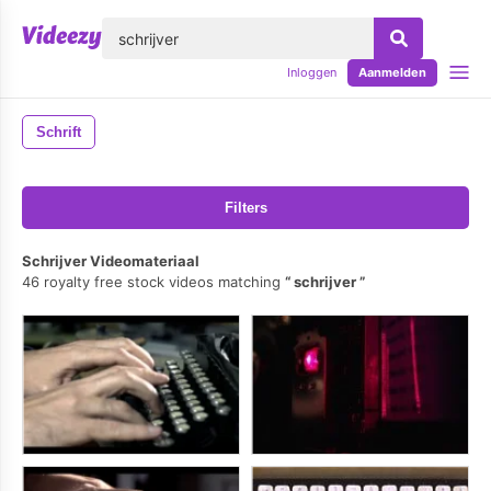
lose
Inloggen
Aanmelden
Schrift
Filters
Schrijver Videomateriaal
46 royalty free stock videos matching
schrijver