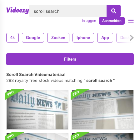
lose
Inloggen
Aanmelden
4k
Google
Zoeken
Iphone
App
Desktop
Filters
Scroll Search Videomateriaal
293 royalty free stock videos matching
scroll search