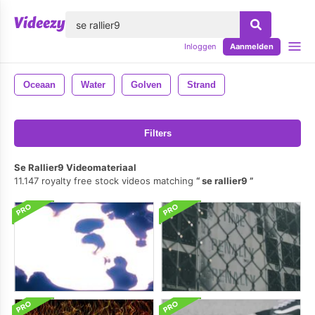
lose
Inloggen
Aanmelden
Oceaan
Water
Golven
Strand
Filters
Se Rallier9 Videomateriaal
11.147 royalty free stock videos matching
se rallier9