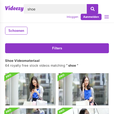
lose
Inloggen
Aanmelden
Schoenen
Filters
Shoe Videomateriaal
64 royalty free stock videos matching
shoe