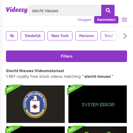
lose
Inloggen
Aanmelden
4k
Stedelijk
New York
Horizon
Stad
Nyc
Filters
Slecht Nieuws Videomateriaal
1.997 royalty free stock videos matching
slecht nieuws