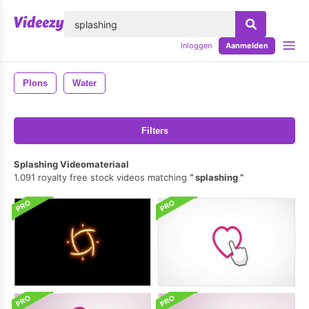
lose
Inloggen
Aanmelden
Plons
Water
Filters
Splashing Videomateriaal
1.091 royalty free stock videos matching
splashing